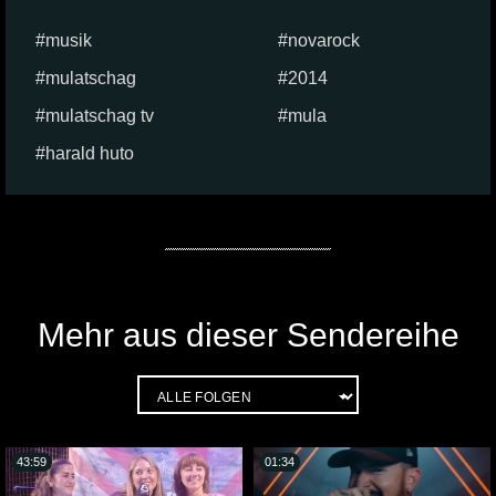
musik
novarock
mulatschag
2014
mulatschag tv
mula
harald huto
Mehr aus dieser Sendereihe
43:59
01:34