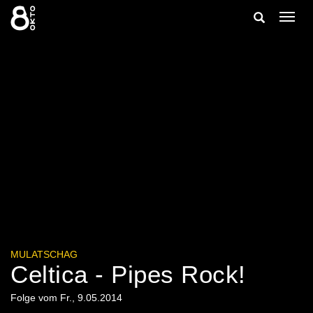
Zum
Suche
Navig
Inhalt
ein-/
springen
ein-/ausble
MULATSCHAG
Celtica - Pipes Rock!
Folge vom Fr., 9.05.2014