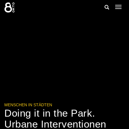
Zum
Suche
Navig
Inhalt
ein-/
springen
ein-/ausble
MENSCHEN IN STÄDTEN
Doing it in the Park.
Urbane Interventionen