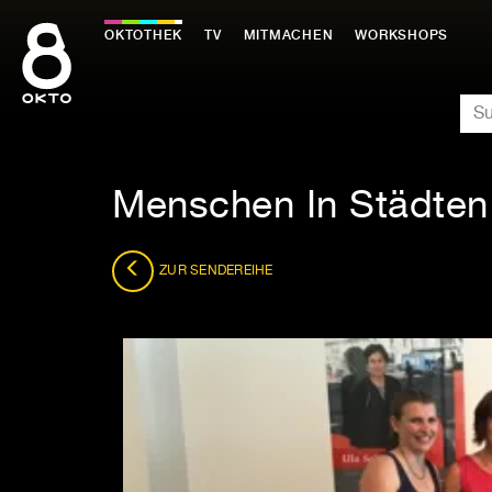
Zum
Inhalt
OKTOTHEK
TV
MITMACHEN
WORKSHOPS
springen
SU
Menschen In Städten
ZUR SENDEREIHE