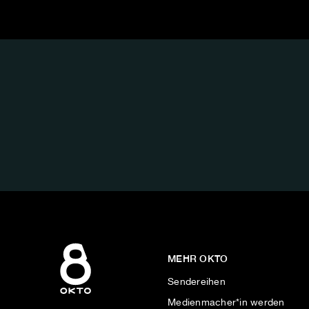
FOLGE
UNS
AUF:
MEHR OKTO
Sendereihen
Medienmacher*in werden