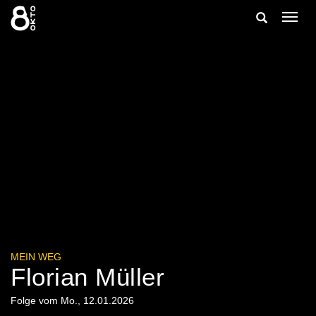
Zum
Suche
Navig
Inhalt
ein-/
springen
ein-/ausble
MEIN WEG
Florian Müller
Folge vom Mo., 12.01.2026