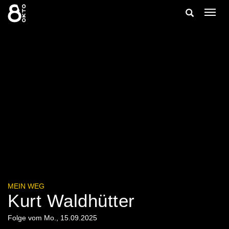
Zum
Suche
Navig
Inhalt
ein-/
springen
ein-/ausble
MEIN WEG
Kurt Waldhütter
Folge vom Mo., 15.09.2025