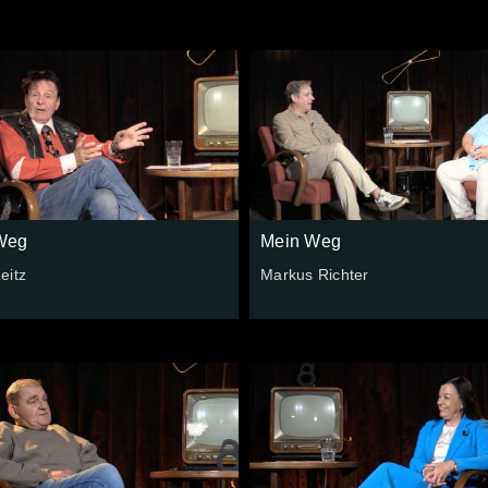
Weg
Mein Weg
eitz
Markus Richter