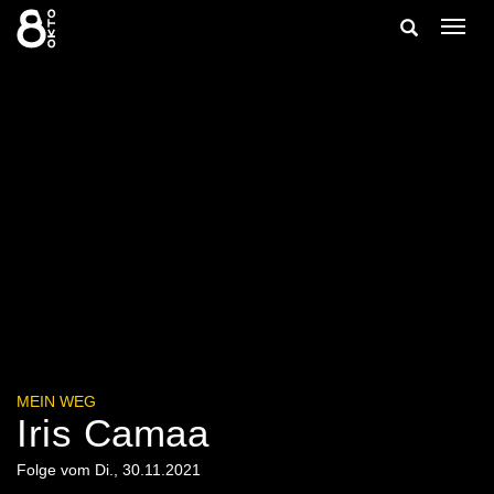
Zum
Suche
Navig
Inhalt
ein-/
springen
ein-/ausble
MEIN WEG
Iris Camaa
Folge vom Di., 30.11.2021