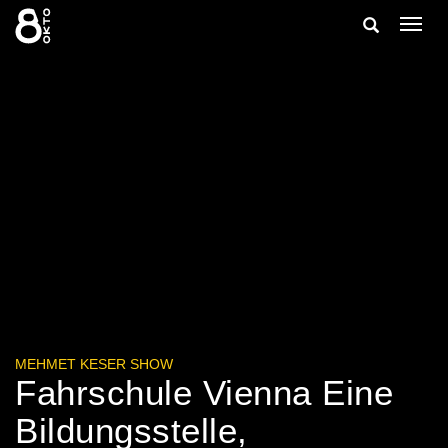
Zum
Suche
Navig
Inhalt
ein-/
springen
ein-/ausble
MEHMET KESER SHOW
Fahrschule Vienna Eine
Bildungsstelle,