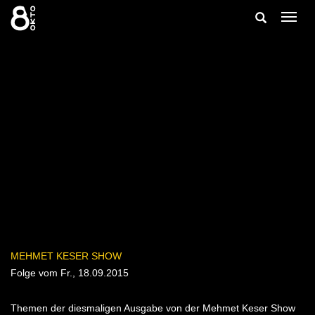
Zum
Suche
Navig
Inhalt
ein-/
springen
ein-/ausble
MEHMET KESER SHOW
Folge vom Fr., 18.09.2015
Themen der diesmaligen Ausgabe von der Mehmet Keser Show