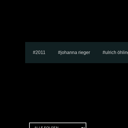
2011
johanna rieger
ulrich öhli