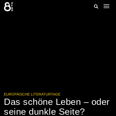
Zum
Suche
Navig
Inhalt
ein-/
springen
ein-/ausble
EUROPÄISCHE LITERATURTAGE
Das schöne Leben – oder
seine dunkle Seite?