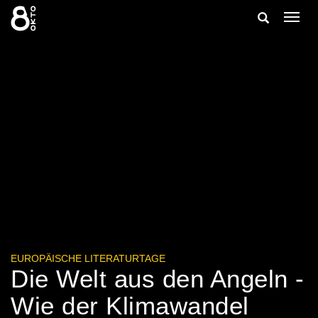
Zum
Suche
Navig
Inhalt
ein-/
springen
ein-/ausble
EUROPÄISCHE LITERATURTAGE
Die Welt aus den Angeln -
Wie der Klimawandel