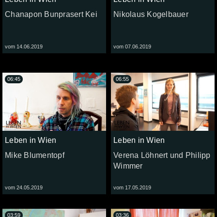
Chanapon Bunprasert Kei
Nikolaus Kogelbauer
vom 14.06.2019
vom 07.06.2019
06:45
06:55
Leben in Wien
Leben in Wien
Mike Blumentopf
Verena Löhnert und Philipp
Wimmer
vom 24.05.2019
vom 17.05.2019
03:59
03:36