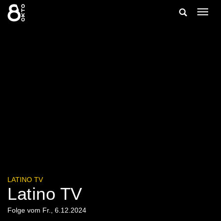
Zum
Suche
Navig
Inhalt
ein-/
springen
ein-/ausble
LATINO TV
Latino TV
Folge vom Fr., 6.12.2024