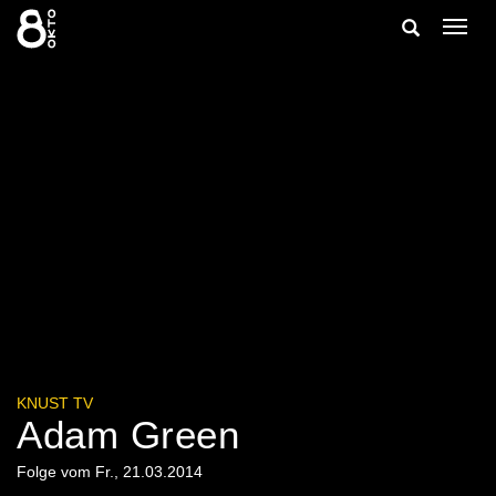
Zum
Suche
Navig
Inhalt
ein-/
springen
ein-/ausble
KNUST TV
Adam Green
Folge vom Fr., 21.03.2014