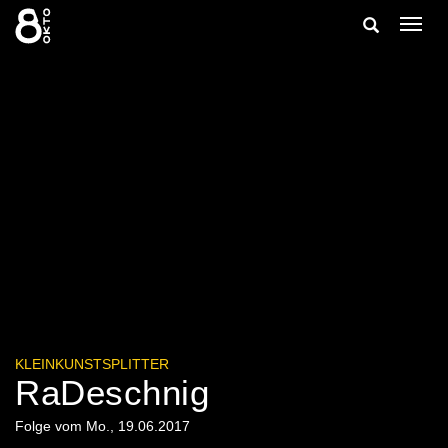
Zum
Suche
Navig
Inhalt
ein-/
springen
ein-/ausble
KLEINKUNSTSPLITTER
RaDeschnig
Folge vom Mo., 19.06.2017