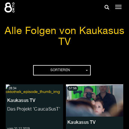
Zum
Suche
Navig
Inhalt
ein-/
springen
ein-/ausble
Alle Folgen von Kaukasus
TV
Folgen
SORTIEREN
28:34
57:56
Kaukasus TV
Das Projekt 'CaucaSusT'
Kaukasus TV
vom 31.12.2019