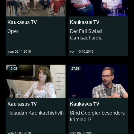
Kaukasus TV
Kaukasus TV
Oper
Der Fall Swiad
Gamsachurdia
vom 06.11.2018
vom 10.10.2018
13:05
27:58
Kaukasus TV
Kaukasus TV
Rusudan Kachkachishvili
Sind Georgier besonders
kriminell?
vom 17.07.2018
vom 06.07.2018