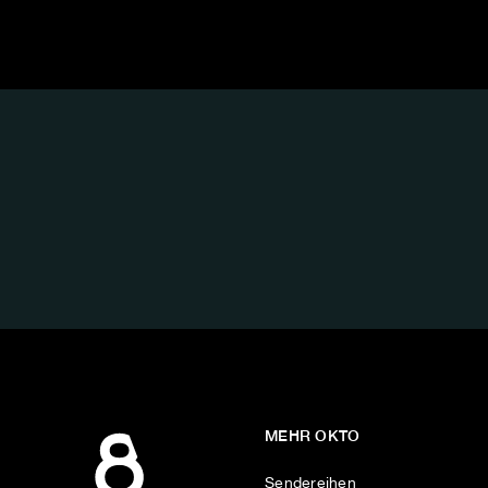
FOLGE
UNS
AUF:
MEHR OKTO
Sendereihen