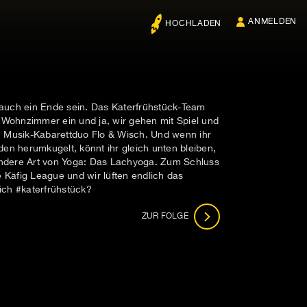
ANMELDEN
HOCHLADEN
 auch ein Ende sein. Das Katerfrühstück-Team
e Wohnzimmer ein und ja, wir gehen mit Spiel und
: Musik-Kabarettduo Flo & Wisch. Und wenn ihr
n herumkugelt, könnt ihr gleich unten bleiben,
ndere Art von Yoga: Das Lachyoga. Zum Schluss
ie Käfig League und wir lüften endlich das
ich #katerfrühstück?
ZUR FOLGE