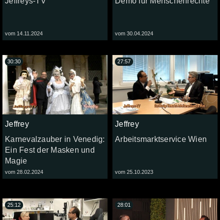
Jeffreys-TV
Demo für Menschenrechte
vom 14.11.2024
vom 30.04.2024
30:30
27:57
Jeffrey
Jeffrey
Karnevalzauber in Venedig:
Arbeitsmarktservice Wien
Ein Fest der Masken und
Magie
vom 28.02.2024
vom 25.10.2023
25:12
28:01