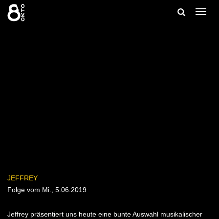
Zum
Suche
Navig
Inhalt
ein-/
springen
ein-/ausble
JEFFREY
Folge vom Mi., 5.06.2019
Jeffrey präsentiert uns heute eine bunte Auswahl musikalischer