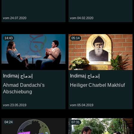
vom 24.07.2020
vom 04.02.2020
14:43
05:14
Indimaj إندماج
Indimaj إندماج
Ahmad Dandachi's
Heiliger Charbel Makhluf
Abschiebung
vom 23.05.2019
vom 05.04.2019
04:24
07:31