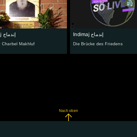
Indimaj إندماج
Indimaj إندماج
r Charbel Makhluf
Die Brücke des Friedens
Nach oben