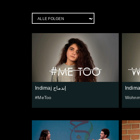
Indimaj إندماج
#MeToo
Wohnm