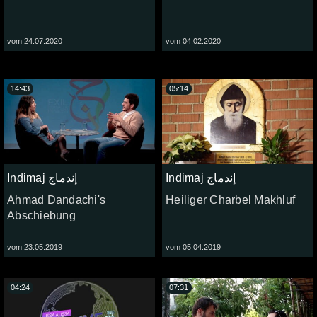
vom 24.07.2020
vom 04.02.2020
14:43
05:14
Indimaj إندماج
Indimaj إندماج
Ahmad Dandachi's
Heiliger Charbel Makhluf
Abschiebung
vom 23.05.2019
vom 05.04.2019
04:24
07:31