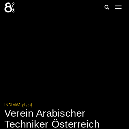
Zum
Suche
Navig
Inhalt
ein-/
springen
ein-/ausble
INDIMAJ إندماج
Verein Arabischer
Techniker Österreich