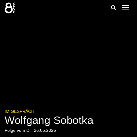
Zum
Suche
Navig
Inhalt
ein-/
springen
ein-/ausble
IM GESPRÄCH
Wolfgang Sobotka
Folge vom Di., 26.05.2026