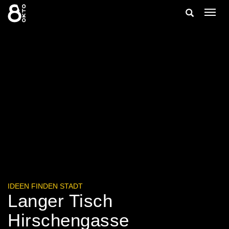
Zum
Suche
Navig
Inhalt
ein-/
springen
ein-/ausble
IDEEN FINDEN STADT
Langer Tisch
Hirschengasse