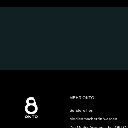
FOLGE
UNS
AUF:
MEHR OKTO
Sendereihen
Medienmacher*in werden
Die Media Academy bei OKTO