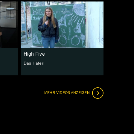
High Five
r
Das Häferl
MEHR VIDEOS ANZEIGEN