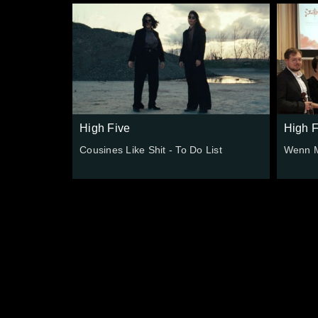
High Five
High F
Cousines Like Shit - To Do List
Wenn M