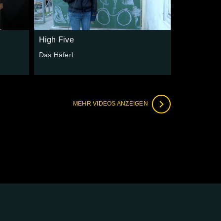
High Five
r
Das Häferl
MEHR VIDEOS ANZEIGEN