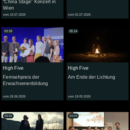
“China Stage" Konzert in
Wien
vom 15.07.2026
vom 01.07.2026
03:28
05:14
High Five
High Five
Fernsehpreis der
Am Ende der Lichtung
Erwachsenenbildung
vom 26.06.2026
vom 18.05.2026
03:02
03:03