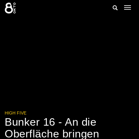
Zum
Suche
Navig
Inhalt
ein-/
springen
ein-/ausble
HIGH FIVE
Bunker 16 - An die
Oberfläche bringen