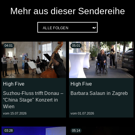
Mehr aus dieser Sendereihe
04:01
05:01
High Five
High Five
Suzhou-Fluss trifft Donau –
Barbara Salaun in Zagreb
“China Stage" Konzert in
Wien
vom 15.07.2026
vom 01.07.2026
03:28
05:14