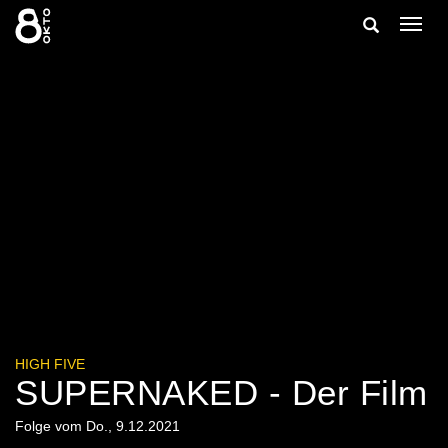
Zum
Suche
Navig
Inhalt
ein-/
springen
ein-/ausble
HIGH FIVE
SUPERNAKED - Der Film
Folge vom Do., 9.12.2021