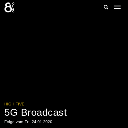
Zum
Suche
Navig
Inhalt
ein-/
springen
ein-/ausble
HIGH FIVE
5G Broadcast
Folge vom Fr., 24.01.2020