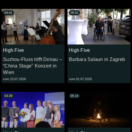
04:01
05:01
High Five
High Five
Suzhou-Fluss trifft Donau –
Barbara Salaun in Zagreb
“China Stage" Konzert in
Wien
vom 15.07.2026
vom 01.07.2026
03:28
05:14