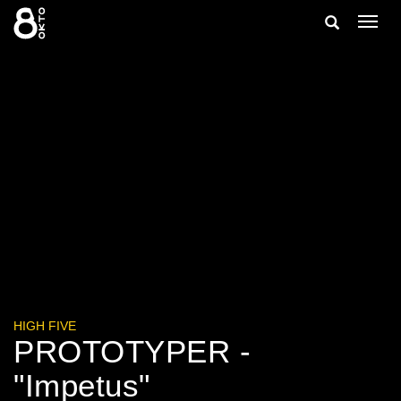
Zum
Suche
Navig
Inhalt
ein-/
springen
ein-/ausble
HIGH FIVE
PROTOTYPER -
"Impetus"