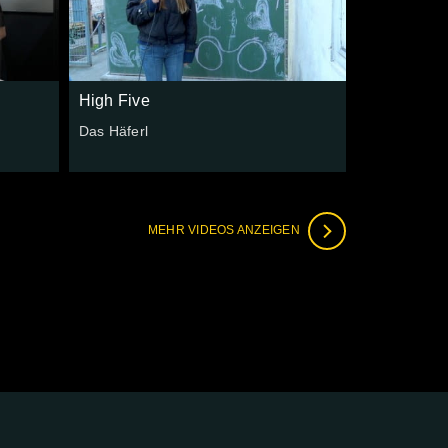
High Five
r
Das Häferl
MEHR VIDEOS ANZEIGEN