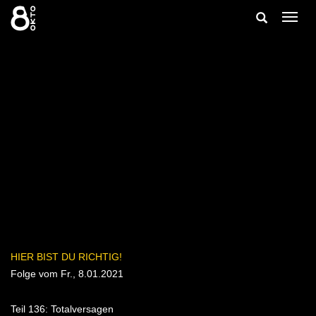
Zum
Suche
Navig
Inhalt
ein-/
springen
ein-/ausble
HIER BIST DU RICHTIG!
Folge vom Fr., 8.01.2021
Teil 136: Totalversagen