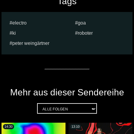
Tags
electro
goa
ki
roboter
peter weingärtner
Mehr aus dieser Sendereihe
14:30
13:10