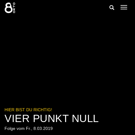
Zum
Suche
Navig
Inhalt
ein-/
springen
ein-/ausble
HIER BIST DU RICHTIG!
VIER PUNKT NULL
Folge vom Fr., 8.03.2019