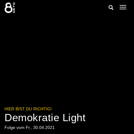
Zum
Suche
Navig
Inhalt
ein-/
springen
ein-/ausble
HIER BIST DU RICHTIG!
Demokratie Light
Folge vom Fr., 30.04.2021