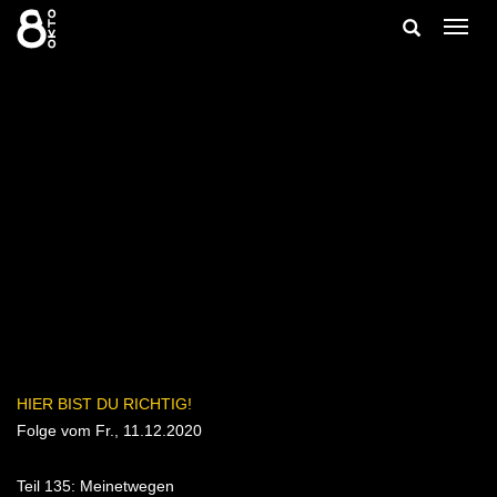
Zum
Suche
Navig
Inhalt
ein-/
springen
ein-/ausble
HIER BIST DU RICHTIG!
Folge vom Fr., 11.12.2020
Teil 135: Meinetwegen