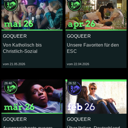
GOQUEER
GOQUEER
Von Katholisch bis
Unsere Favoriten für den
Christlich-Sozial
ESC
vom 21.05.2026
vom 22.04.2026
26:40
26:32
GOQUEER
GOQUEER