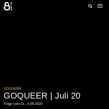
Zum
Suche
Navig
Inhalt
ein-/
springen
ein-/ausble
GOQUEER
GOQUEER | Juli 20
Folge vom Di., 4.08.2020