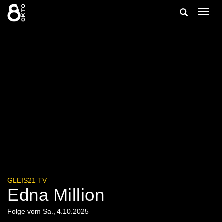
Zum
Suche
Navig
Inhalt
ein-/
springen
ein-/ausble
GLEIS21 TV
Edna Million
Folge vom Sa., 4.10.2025