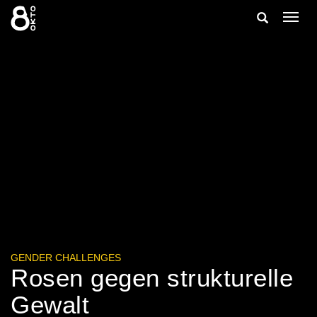
Zum
Suche
Navig
Inhalt
ein-/
springen
ein-/ausble
GENDER CHALLENGES
Rosen gegen strukturelle
Gewalt