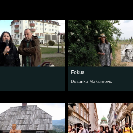
Fokus
i
Desanka Maksimovic