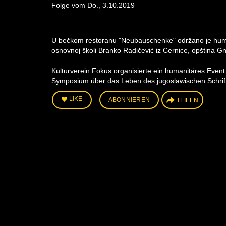
Folge vom Do., 3.10.2019
U bečkom restoranu "Neubauschenke" održano je human
osnovnoj školi Branko Radičević iz Cernice, opština Gn
Kulturverein Fokus organisierte ein humanitäres Even
Symposium über das Leben des jugoslawischen Schrift
LIKE
ABONNIEREN
TEILEN