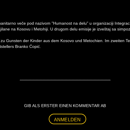
itarno veče pod nazivom "Humanost na delu" u organizaciji Integraci
jilane na Kosovu i Metohiji. U drugom delu emisije je izveštaj sa simpo
t zu Gunsten der Kinder aus dem Kosovo und Metochien. Im zweiten Tei
stellers Branko Ćopić.
GIB ALS ERSTER EINEN KOMMENTAR AB
ANMELDEN