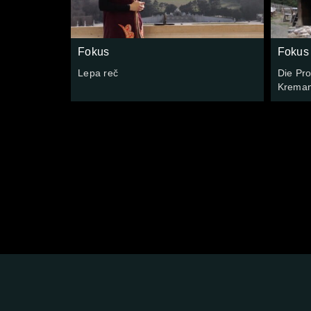
Fokus
Fokus
Lepa reč
Die Pr
Kreman