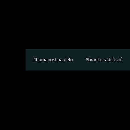
humanost na delu
branko radičević