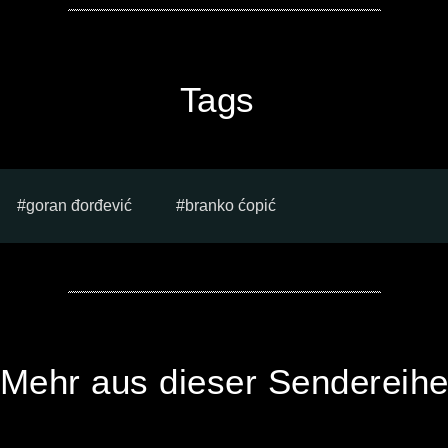
Tags
goran đorđević
branko ćopić
Mehr aus dieser Sendereih