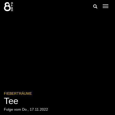
Zum
Suche
Navig
Inhalt
ein-/
springen
ein-/ausble
FIEBERTRÄUME
Tee
Folge vom Do., 17.11.2022