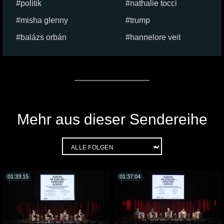
politik
nathalie tocci
misha glenny
trump
balázs orbán
hannelore veit
Mehr aus dieser Sendereihe
01:33:15
01:37:04