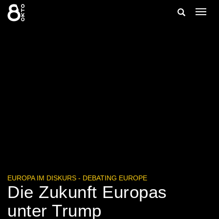
Zum
Suche
Navig
Inhalt
ein-/
springen
ein-/ausble
EUROPA IM DISKURS - DEBATING EUROPE
Die Zukunft Europas
unter Trump