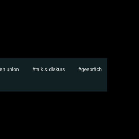
en union
talk & diskurs
gespräch
e