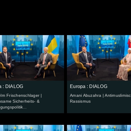
a : DIALOG
Europa : DIALOG
lm Frischenschlager |
Amani Abuzahra | Antimuslimis
same Sicherheits- &
Rassismus
igungspolitik...