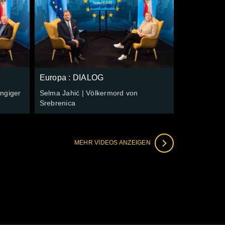
Europa : DIALOG
ängiger
Selma Jahić | Völkermord von
Srebrenica
MEHR VIDEOS ANZEIGEN