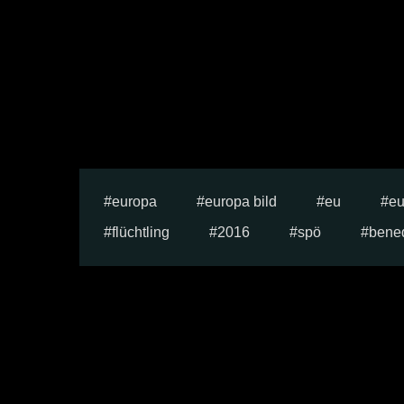
europa
europa bild
eu
eu
flüchtling
2016
spö
bened