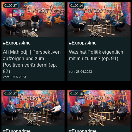
01:00:27
01:00:14
#Europa4me
#Europa4me
Ali Mahlodji | Perspektiven
Was hat Politik eigentlich
aufzeigen und zum
mit mir zu tun? (ep. 91)
Positiven verändern! (ep.
92)
vom 28.04.2023
vom 19.05.2023
01:00:27
01:00:18
#Europa4me
#Europa4me