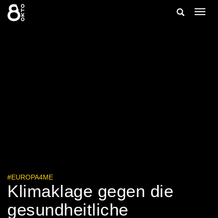
Zum
Suche
Navig
Inhalt
ein-/
springen
ein-/ausble
#EUROPA4ME
Klimaklage gegen die
gesundheitliche