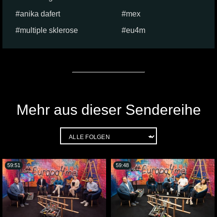
anika dafert
mex
multiple sklerose
eu4m
Mehr aus dieser Sendereihe
59:51
59:48