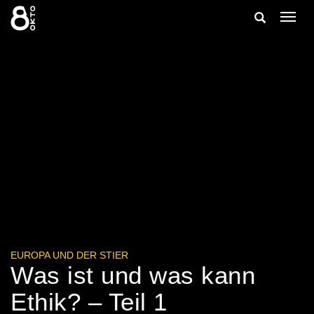
Zum
Suche
Navig
Inhalt
ein-/
springen
ein-/ausble
EUROPA UND DER STIER
Was ist und was kann
Ethik? – Teil 1