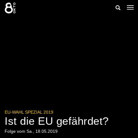
Zum
Suche
Nav
Inhalt
ein
springen
ein-/ausb
EU-WAHL SPEZIAL 2019
Ist die EU gefährdet?
Folge vom Sa., 18.05.2019