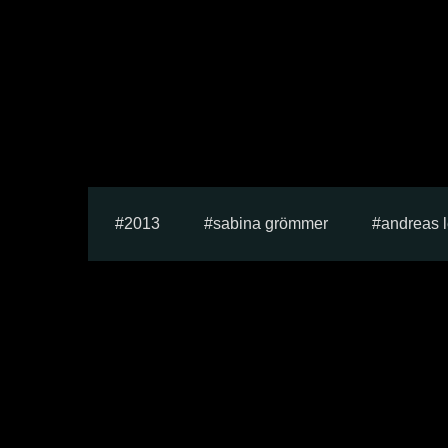
2013
sabina grömmer
andreas l