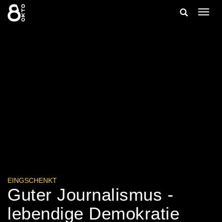
Zum
Suche
Navig
Inhalt
ein-/
springen
ein-/ausble
EINGSCHENKT
Guter Journalismus -
lebendige Demokratie