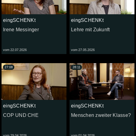
eingSCHENKt
eingSCHENKt
Irene Messinger
Lehre mit Zukunft
vom 22.07.2026
vom 27.05.2026
27:08
28:11
eingSCHENKt
eingSCHENKt
COP UND CHE
Menschen zweiter Klasse?
vom 29.04.2026
vom 01.04.2026