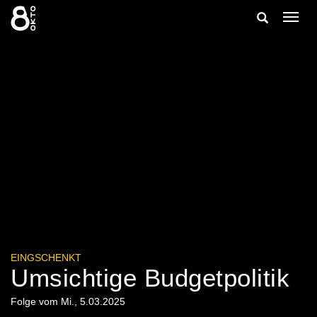
Zum
Suche
Navig
Inhalt
ein-/
springen
ein-/ausble
EINGSCHENKT
Umsichtige Budgetpolitik
Folge vom Mi., 5.03.2025