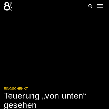
Zum
Suche
Navig
Inhalt
ein-/
springen
ein-/ausble
EINGSCHENKT
Teuerung „von unten“
gesehen