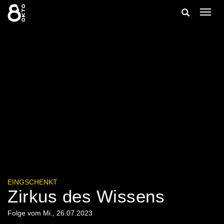
Zum
Suche
Navig
Inhalt
ein-/
springen
ein-/ausble
EINGSCHENKT
Zirkus des Wissens
Folge vom Mi., 26.07.2023